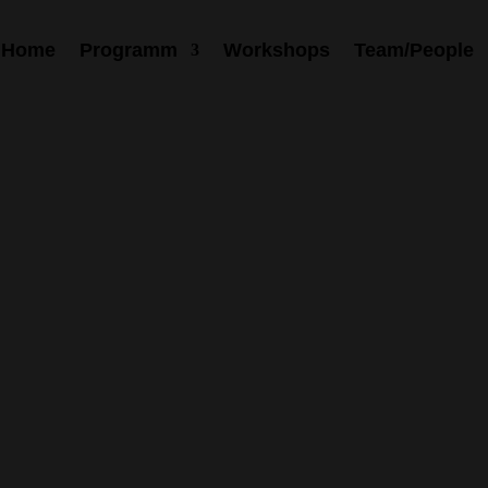
Home
Programm
Workshops
Team/People
oom
lbstwirksamkeit und Einfluss im Seil In diesem Wo