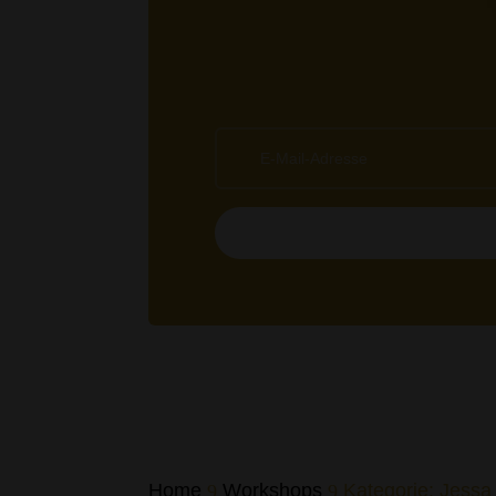
Home
Workshops
Kategorie: Jess
9
9