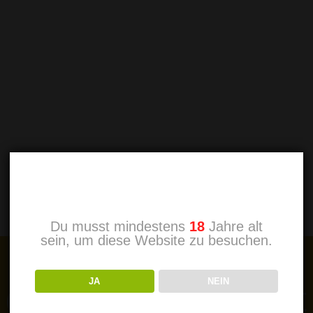
nen Erfahrung im Seil mitwirken kannst. Du lernst
n vorzunehmen und...
Altersprüfung
Du musst mindestens
18
Jahre alt
sein, um diese Website zu besuchen.
JA
NEIN
f dem Laufenden mi