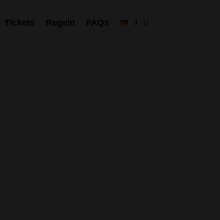
Tickets
Regeln
FAQs
rkshop erkunden wir, wie du als