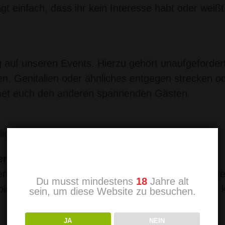
einfach, dass ihr kein Interesse habt oder weißt 
 auf unseren Events. Hierzu gehört unaufgeforder
n, Genitalien oder ähnliches entgegen strecken o
dmet euch den anderen spannenden Gästen.
liches hat bei uns ebenfalls nicht zu suchen.
Altersprüfung
ergerüche & Dirty Spiele
rüche steht, andere Gäste tun dies nicht. Wir bitt
Du musst mindestens
18
Jahre alt
iele zu unterlassen, die andere Gäste belästigen 
sein, um diese Website zu besuchen.
JA
NEIN