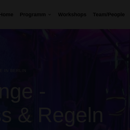
Home
Programm
Workshops
Team/People
 IN BERLIN
nge -
s & Regeln