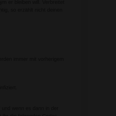
m er bleiben will. Verbreitet
tig, so erzählt nicht deinen
erden immer mit vorherigem
fiziert.
f und wenn es dann in der
t ihr die folgenden Codes