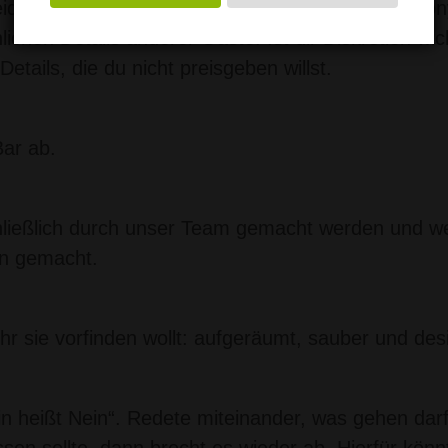
iden, wie weit er sich preisgeben will und wie anony
hen Details anderer Gäste. Ist dir Diskretion wich
tails, die du nicht preisgeben willst.
Bar ab.
hließlich durch unser Team gemacht werden und w
en gemacht.
ihr sie vorfinden wollt: aufgeräumt, sauber und desin
in heißt Nein“. Redete miteinander, was gehen dar
en sollte, dann brecht es wieder ab. Hierfür könn