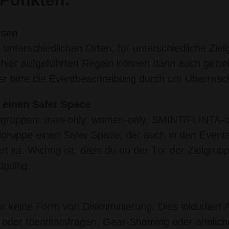
esen
nterschiedlichen Orten, für unterschiedliche Ziel
hier aufgeführten Regeln können dann auch geziel
r bitte die Eventbeschreibung durch um Überrasc
n einen Safer Space
lgruppen: men-only, women-only, SMINT/FLINTA-o
ielgruppe einen Safer Space, der auch in den Events
t ist. Wichtig ist, dass du an der Tür der Zielgru
gültig.
ir keine Form von Diskriminierung. Dies inkludier
oder Identitätsfragen, Gear-Shaming oder ähnlichem