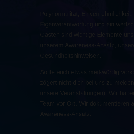
Polynormalität, Einvernehmlichkeit
Eigenverantwortung und ein werts
Gästen sind wichtige Elemente unse
unserem Awareness-Ansatz, unser
Gesundheitshinweisen.
Sollte euch etwas merkwürdig vork
zögert nicht dich bei uns zu melde
unsere Veranstaltungen). Wir habe
Team vor Ort. Wir dokumentieren al
Awareness-Ansatz.