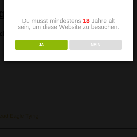
Altersprüfung
g
Du musst mindestens
18
Jahre alt
sein, um diese Website zu besuchen.
chnique – risks.
JA
NEIN
ead Eagle Tying