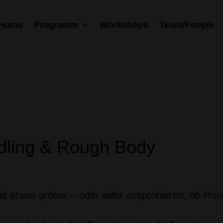
Home
Programm
Workshops
Team/People
ing & Rough Body Domination
dling & Rough Body
l etwas grober – oder willst ausprobieren, ob Ro