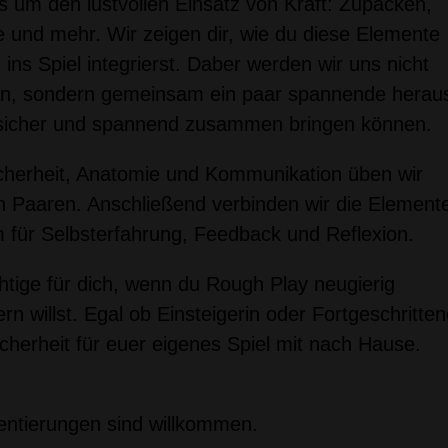
s um den lustvollen Einsatz von Kraft: Zupacken,
 und mehr. Wir zeigen dir, wie du diese Elemente
ins Spiel integrierst. Daber werden wir uns nicht
en, sondern gemeinsam ein paar spannende herau
e sicher und spannend zusammen bringen können.
icherheit, Anatomie und Kommunikation üben wir
 in Paaren. Anschließend verbinden wir die Element
m für Selbsterfahrung, Feedback und Reflexion.
tige für dich, wenn du Rough Play neugierig
rn willst. Egal ob Einsteigerin oder Fortgeschritten
icherheit für euer eigenes Spiel mit nach Hause.
ientierungen sind willkommen.