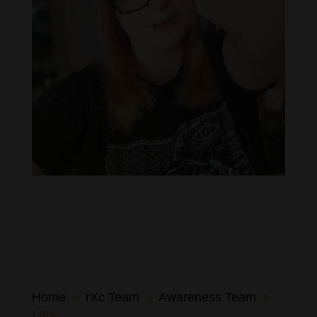
Home
rXc Team
Awareness Team
9
9
9
Lani