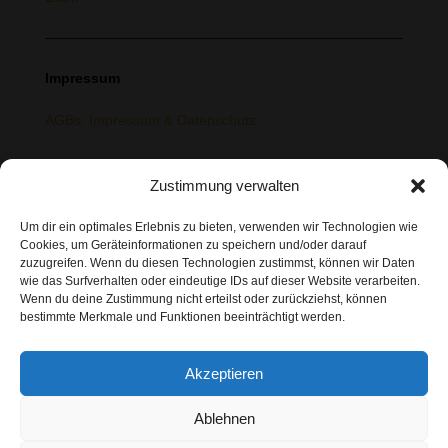
Impressum
AGBs, Impressum & Datenschutz
Community & Netzwerk
Zustimmung verwalten
> Telegram
Um dir ein optimales Erlebnis zu bieten, verwenden wir Technologien wie
Cookies, um Geräteinformationen zu speichern und/oder darauf
> Instagram
zuzugreifen. Wenn du diesen Technologien zustimmst, können wir Daten
> Bluesky
wie das Surfverhalten oder eindeutige IDs auf dieser Website verarbeiten.
Wenn du deine Zustimmung nicht erteilst oder zurückziehst, können
> Fetlife
bestimmte Merkmale und Funktionen beeinträchtigt werden.
> Joyclub
Akzeptieren
Bleib in Kontakt
Ablehnen
> Newsletter