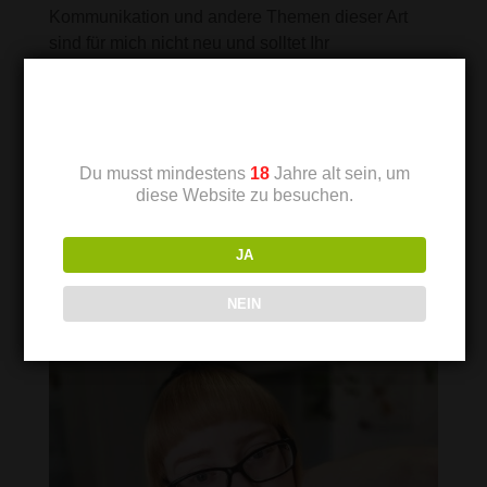
Kommunikation und andere Themen dieser Art
sind für mich nicht neu und solltet Ihr
diesbezüglich bedenken haben, bin ich dafür
gerne Eure Ansprechpartnerin.
Altersprüfung
Natürlich habe ich aber generell ein offenes Ohr,
manchmal hilft auch einfach ein Gespräch in einer
Du musst mindestens
18
Jahre alt sein, um
ruhigen Ecke mit einer Limo.
diese Website zu besuchen.
JA
NEIN