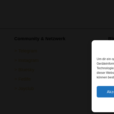
Community & Netzwerk
Bl
> Telegram
> 
Um dir ein o
> Instagram
Geräteinfor
Technologien
> Bluesky
dieser Websi
können best
> Fetlife
> Joyclub
Akz