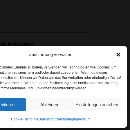
eib in Kontakt
Zustimmung verwalten
Newsletter
ptimales Erlebnis zu bieten, verwenden wir Technologien wie Cookies, um
mationen zu speichern und/oder darauf zuzugreifen. Wenn du diesen
 zustimmst, können wir Daten wie das Surfverhalten oder eindeutige IDs auf
te verarbeiten. Wenn du deine Zustimmung nicht erteilst oder zurückziehst,
immte Merkmale und Funktionen beeinträchtigt werden.
eptieren
Ablehnen
Einstellungen ansehen
Cookie-Richtlinie
Datenschutzerklärung
Impressum