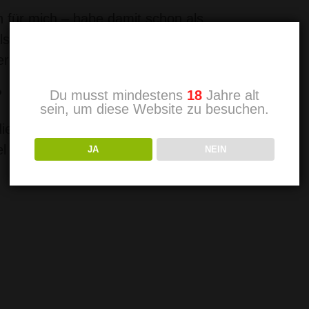
n für mich – habe damit schon als
 sub – jetzt hauptsächlich als
Altersprüfung
erne selbst mal verschnürt…
?
Du musst mindestens
18
Jahre alt
sein, um diese Website zu besuchen.
e im besten Fall lange
l Seil“
JA
NEIN