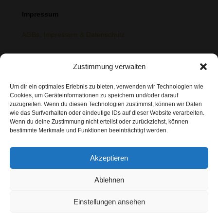
Impressum
AGBs, Impressum & Datenschutz
Community & Netzwerk
Zustimmung verwalten
> Telegram
Um dir ein optimales Erlebnis zu bieten, verwenden wir Technologien wie
Cookies, um Geräteinformationen zu speichern und/oder darauf
> Instagram
zuzugreifen. Wenn du diesen Technologien zustimmst, können wir Daten
> Bluesky
wie das Surfverhalten oder eindeutige IDs auf dieser Website verarbeiten.
Wenn du deine Zustimmung nicht erteilst oder zurückziehst, können
> Fetlife
bestimmte Merkmale und Funktionen beeinträchtigt werden.
> Joyclub
Akzeptieren
Bleib in Kontakt
Ablehnen
> Newsletter
Einstellungen ansehen