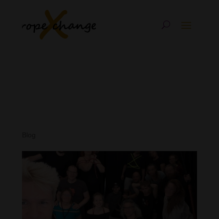
Unsere Highlights der
letzten ropeXchange
Summer Boat
Blog