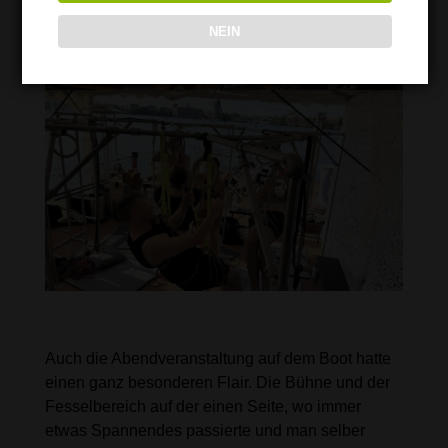
NEIN
Der offene Abend mit besonderem
Charme
Auch die Abendveranstaltung auf dem Boot hatte
einen ganz besonderen Flair. Die Bühne und der
Fesselbereich auf der einen Seite, wo immer
etwas Spannendes passierte und man selber