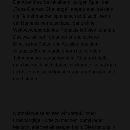
Der Abend wurde mit einem lustigen Spiel, der
„Rope Connect Challenge“, abgerundet, bei dem
die Teilnehmenden spielerisch und, auch wenn
der Name es vermuten lässt, ganz ohne
Wettbewerbsgedanke, Kontakte knüpfen konnten.
Das war ein sehr gelungener und lockerer
Einstieg ins Seilen und Ausstieg aus dem
Alltagsstreß und wurde enorm gut von den
Teilnehmenden angenommen. Aber auch falls
man hier noch nicht dabei sein konnte, so hat man
nichts verpasst und konnte dann am Samstag voll
durchstarten.
Neu war auch, dass wir diesmal
aufeinander aufbauende Kurse
anboten.
Normalerweise achten wir darauf, immer
unabhängige Kurse zu machen, damit jeder
Mensch jederzeit einsteigen kann. Dies hat uns in